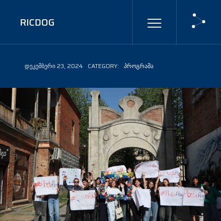
RICDOG
ᲓᲔᲙᲔᲛᲑᲔᲠᲘ 23, 2024
CATEGORY:
ᲞᲠᲝᲒᲠᲐᲛᲐ