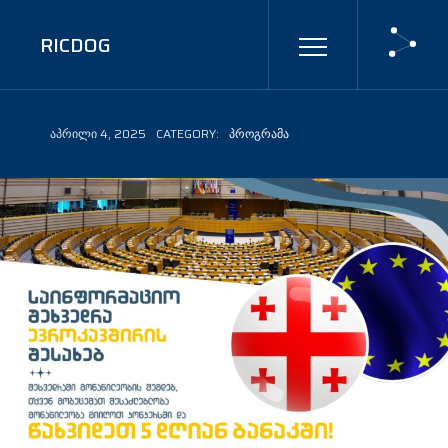
RICDOG
ᲐᲞᲠᲘᲚᲘ 4, 2025
CATEGORY:
ᲞᲠᲝᲒᲠᲐᲛᲐ