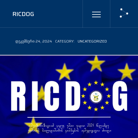
RICDOG
ᲓᲔᲙᲔᲛᲑᲔᲠᲘ 24, 2024
CATEGORY:
UNCATEGORIZED